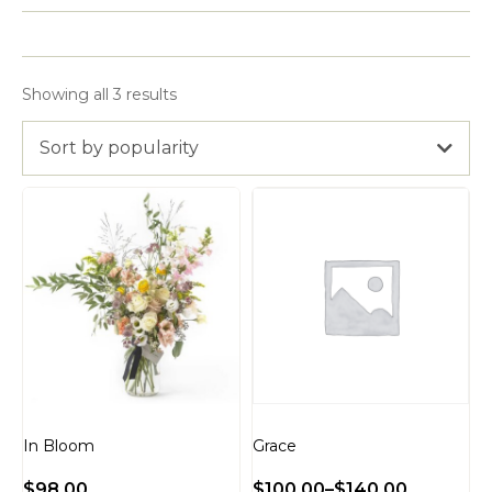
Showing all 3 results
Sort by popularity
In Bloom
Grace
$
98.00
$
100.00
–
$
140.00