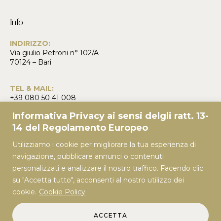
Info
INDIRIZZO:
Via giulio Petroni n° 102/A
70124 – Bari
TEL & MAIL:
+39 080 50 41 008
+39 349 40 21 627
Informativa Privacy ai sensi delgli ratt. 13-
info@olimpiaveronico.it
14 del Regolamento Europeo
Utilizziamo i cookie per migliorare la tua esperienza di
Pagine
Orari apertura
navigazione, pubblicare annunci o contenuti
Lunedì – Sabato:
personalizzati e analizzare il nostro traffico. Facendo clic
Home
8:30 – 13:30
su "Accetta tutto", acconsenti al nostro utilizzo dei
Weddings
16:30 – 20:30
cookie.
Cookie Policy
Domenica:
Eventi
09:00 – 13:00
Vips
ACCETTA